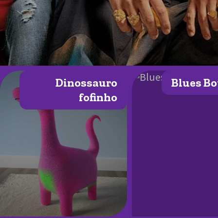
Dinossauro
Blues Bo
fofinho