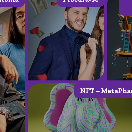
NFT – MetaPha