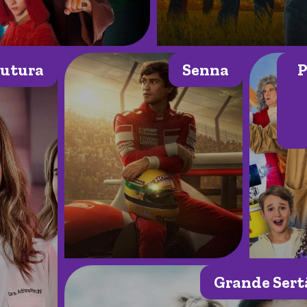
utura
Senna
P
Grande Sert