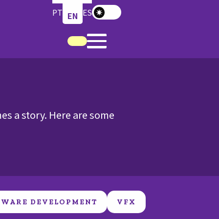
PT
ES
EN
mes a story. Here are some
TWARE DEVELOPMENT
VFX