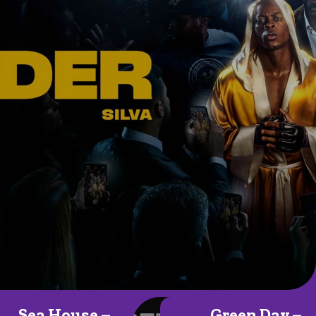
Sea House –
Green Day –