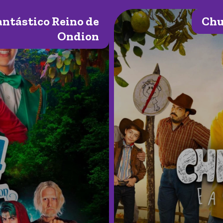
antástico Reino de
Chu
Ondion