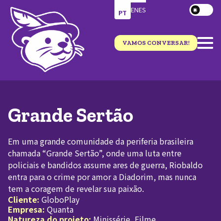
EN
ES
PT
VAMOS CONVERSAR!
Grande Sertão
Em uma grande comunidade da periferia brasileira
chamada “Grande Sertão”, onde uma luta entre
policiais e bandidos assume ares de guerra, Riobaldo
entra para o crime por amor a Diadorim, mas nunca
tem a coragem de revelar sua paixão.
Cliente:
GloboPlay
Empresa:
Quanta
Natureza do projeto:
Minissérie, Filme