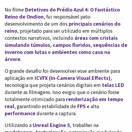
No filme
Detetives do Prédio Azul 4: O Fantástico
Reino de Ondion
, fui responsável pelo
desenvolvimento de um dos
principais cenários do
reino
, projetado para ser utilizado em múltiplos
contextos narrativos, incluindo
áreas com cristais
simulando túmulos
,
campos floridos
,
sequências de
inverno com lutas
e
ambientes como casa na
árvore
.
O grande desafio foi desenvolver esse ambiente para
aplicação em
ICVFX (In-Camera Visual Effects)
,
tecnologia que projeta cenários digitais em
telas LED
durante as filmagens. Isso exigiu que o cenário fosse
totalmente otimizado para
renderização em tempo
real
, garantindo estabilidade de
FPS
e alta
performance
durante a captura.
Utilizando a
Unreal Engine 5
, trabalhei na
modelagem
,
texturização
, organização modular do