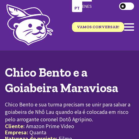
EN
ES
PT
VAMOS CONVERSAR!
Chico Bento e a
Goiabeira Maraviosa
Chico Bento e sua turma precisam se unir para salvar a
goiabeira de Nhô Lau quando ela é colocada em risco
pelo arrogante coronel Dotô Agripino.
Cliente:
Amazon Prime Video
Empresa:
Quanta
Natureza do projeto:
Filme