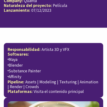
Company:
Quanta
Naturaleza del proyecto:
Película
Lanzamiento:
07/12/2023
Responsabilidad:
Artista 3D y VFX
Softwares:
Maya
Blender
Substance Painter
Affinity
Pipeline:
Assets | Modeling | Texturing | Animation
| Render | Crowds
Plataformas:
Visita el contenido principal