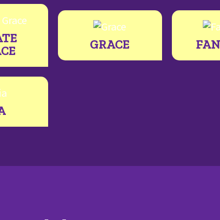
ATE
GRACE
FA
CE
A