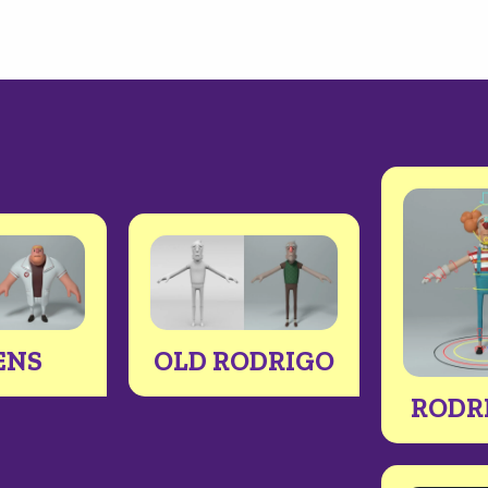
ENS
OLD RODRIGO
RODR