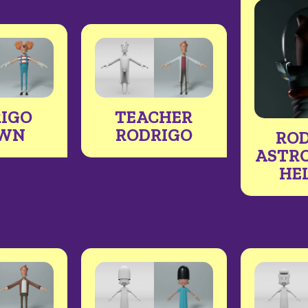
IGO
TEACHER
OWN
RODRIGO
RO
ASTR
HE