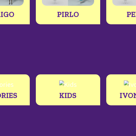
IGO
PIRLO
P
RIES
KIDS
IVO