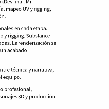
okDev final. Mi
a, mapeo UV y rigging,
ón.
onales en cada etapa.
 y rigging. Substance
ladas. La renderización se
o un acabado
tre técnica y narrativa,
el equipo.
o profesional,
sonajes 3D y producción